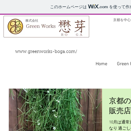
このホームページは
.com
を使って作
京都を中心
株式会社
www.greenworks-boga.com/
Home
Green 
京都
販売店
10月は通
なり 過ご