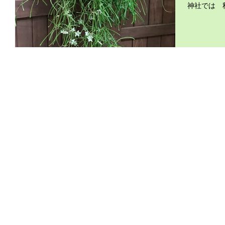
神社では 
が咲きだす
ホヤ・レツ