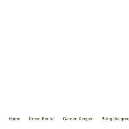
Home
Green Rental
Garden Keeper
Bring the gre