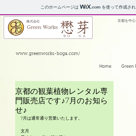
このホームページは
.com
を使って作成され
京都を中心
株式会社
www.greenworks-boga.com/
Home
Green 
京都の観葉植物レンタル専
門販売店です♪7月のお知ら
せ♪
7月は通常通り営業いたします。
文月