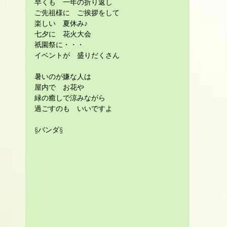
早くも　一年の折り返し
ご先祖様に　ご挨拶をして
楽しい　夏休み♪
七夕に　花火大会
祇園祭に・・・
イベントが　盛りだくさん
暑いのが嫌な人は
屋内で　お花や
緑の癒しで涼みながら
過ごすのも　いいですよ
§バンダ§